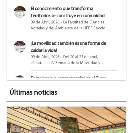
trabajo de grado, brindando una nueva
El conocimiento que transforma
oportunidad para quienes están próximos a
territorios se construye en comunidad
alcanzar este importante logro.
09 de Abril, 2026. - La Facultad de Ciencias
Agrarias y del Ambiente de la UFPS Seccional
Ocaña abre un espacio donde la
investigación, la sostenibilidad y la
¡La movilidad también es una forma de
innovación se conectan en un mismo
cuidar la vida!
escenario
09 de Abril, 2026. - Del 20 al 24 de abril,
súmate a la IV Semana de la Movilidad y
Seguridad Vial y sé parte del cambio hacia
una cultura vial más consciente, segura e
Fortalece tus competencias en el Curso
innovadora.
de Mantenimiento Integral de Carreteras,
Últimas noticias
diseñado para estudiantes y
09 de Abril, 2026. - Aprende sobre técnicas,
profesionales de ingeniería civil,
normativas y estrategias clave para el
arquitectura, construcción y áreas afines.
mantenimiento de pavimentos, drenajes,
puentes y túneles. Modalidad: Virtual Martes
Aprender un nuevo idioma es abrir nuevas
a jueves, 7:00 p.m. a 10:00 p.m.
oportunidades