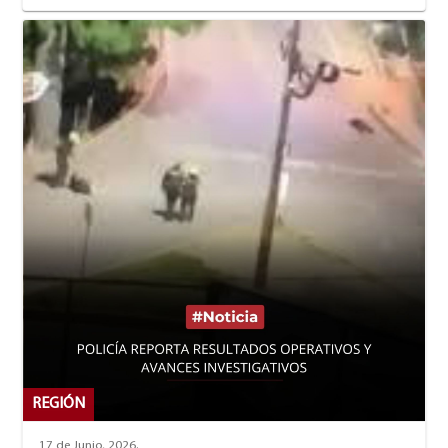
representantes del sector, está afectando la estabilidad de
Administrativas y Económicas y el Centro de
Profesionales externos: $100.000 (COP)
las empresas y los ingresos de los conductores.
Proyección Empresarial (CEPREM) invitan a
todos los estamentos universitarios a
Día mundial de internet
participar de este encuentro.
10 de Mayo, 2024. - El Cedit se complace en
invitar a la primera rueda de prensa para
conmemorar el día internacional de internet
Cedit realiza jornadas de capacitación
08 de Mayo, 2024. - Desde la Unidad de
Educación Virtual, se están implementando
jornadas de formación dirigidos a la
comunidad docente de la institución.
Vive Libro UFPS OCAÑA 50 AÑOS
03 de Mayo, 2024. - Agéndate con nosotros y
vive esta gran experiencia.
Arte al Parque
30 de Abril, 2024. - ¡Siente la magia del arte de
nuestra región!
REGIÓN
Día universitario
17 de Junio, 2026.