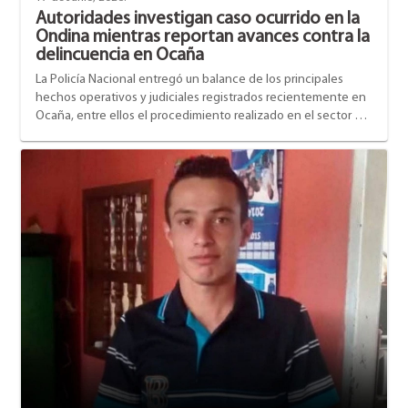
30 de Abril, 2024. - ¿Estás listo para vivir una
Autoridades investigan caso ocurrido en la
experiencia inolvidable? ¡Entonces prepárate
Ondina mientras reportan avances contra la
para el Día Universitario!.
delincuencia en Ocaña
Semana de la movilidad en la UFPS
La Policía Nacional entregó un balance de los principales
seccional Ocaña
hechos operativos y judiciales registrados recientemente en
29 de Abril, 2024. - Llega la ll Semana de la
Ocaña, entre ellos el procedimiento realizado en el sector de
Movilidad y la Seguridad Vial UFPS Ocaña, 50
La Ondina, donde un hombre murió durante una intervención
años siendo referente de buenas conductas.
policial y una uniformada resultó lesionada.
Mora Judicial
24 de Abril, 2024. - Este programa se emite los
días miércoles al medio día por nuestra
emisora institucional La U FM 95.2.
Concurso de Fotografía "Conoce tu
granja" 50 Años UFPSO
12 de Abril, 2024. - En el marco de la
celebración de los 50 años la Granja
Experimental de la FCAA de la Universidad
Francisco de Paula Santander Ocaña, se
X Congreso Internacional Dossier 2024
estará llevando a cabo un concurso de
09 de Abril, 2024. - La Universidad Francisco
fotografía con referencia a la Granja de la
de Paula Santander Ocaña, se complace en